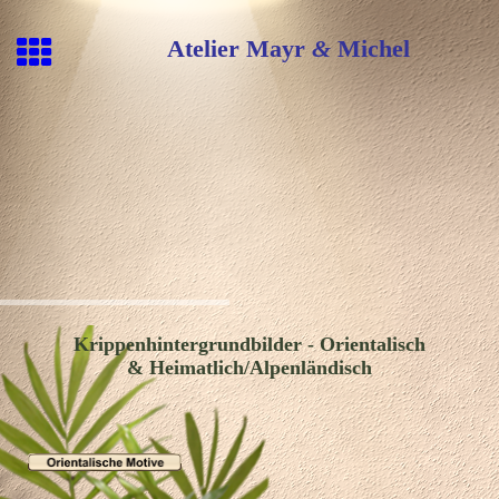
Atelier Mayr
&
Michel
Krippenhintergrundbilder - Orientalisch
& Heimatlich/
Alpenländisch