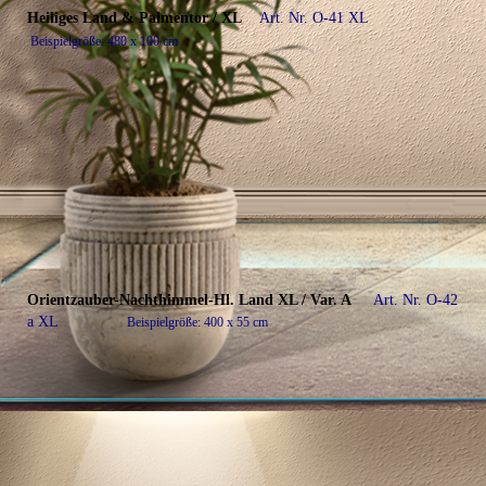
Heiliges Land & Palmentor / XL
Art. Nr. O-41 XL
Beispielgröße: 480 x 100 cm
Orientzauber-Nachthimmel-Hl. Land XL / Var. A
Art. Nr. O-42
a XL
B
eispielgröße: 400 x 55 cm