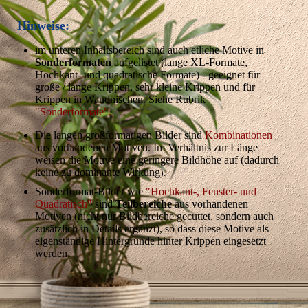
Hinweise:
im unteren Inhaltsbereich sind auch etliche Motive in
Sonderformaten
aufgelistet (lange XL-Formate,
Hochkant- und quadratische Formate) - geeignet für
große / lange Krippen, sehr kleine Krippen und für
Krippen in Wandnischen. Siehe Rubrik
"Sonderformate".
Die langen großformatigen Bilder sind
Kombinationen
aus vorhandenen Motiven. Im Verhältnis zur Länge
weisen die Motive eine geringere Bildhöhe auf (dadurch
keine zu dominante Wirkung
).
Sonderformat-Bilder wie
"Hochkant-, Fenster- und
Quadratisch"
sind
Teilbereiche
aus vorhandenen
Motiven (nicht nur Bildbereiche gecuttet, sondern auch
zusätzlich in Details ergänzt), so dass diese Motive als
eigenständige Hintergründe hinter Krippen eingesetzt
werden.