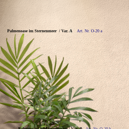
Palmenoase im Sternenmeer
/ Var.
A
Art. Nr. O-20
a
Palmenoase im Sternenmeer / Var. B
Art. Nr. O-20 b