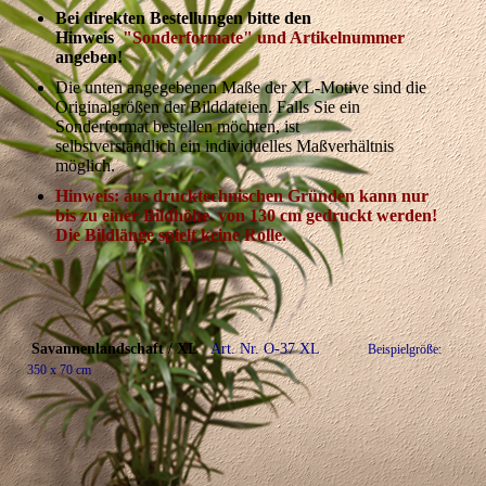
Bei direkten Bestellungen bitte den
Hinweis
"Sonderformate" und Artikelnummer
angeben!
Die unten angegebenen Maße der XL-Motive sind die
Originalgrößen der Bilddateien.
Falls Sie ein
Sonderformat bestellen möchten, ist
selbstverständlich
ein individuelles Maßverhältnis
möglich.
Hinweis: aus drucktechnischen Gründen kann nur
bis zu einer Bildhöhe von 130 cm gedruckt werden!
Die Bildlänge spielt keine Rolle.
Savannenlandschaft / XL
Art. Nr. O-37 XL
Beispielgröße:
350 x 70 cm