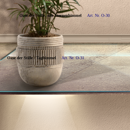
Oase der Stille, mit Sternenhimmel
Art. Nr. O-
30
Oase der Stille / Taghimmel
Art. Nr
.
O-31