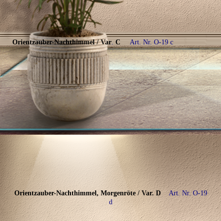
Orientzauber-Nachthimmel
/ Var
.
C
Art. Nr. O-19 c
Orientzauber-Nachthimmel, Morgenröte
/ Var.
D
Art. Nr. O-19
d