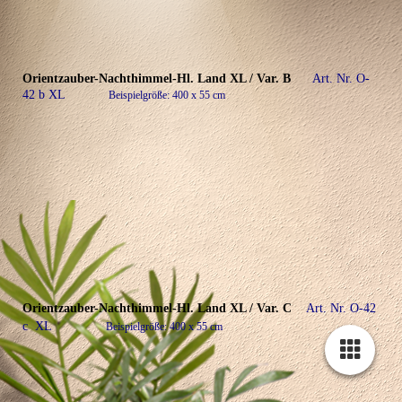
Orientzauber-Nachthimmel-Hl. Land XL / Var. B
Art. Nr. O-
42 b XL
Beispielgröße: 400 x 55 cm
Orientzauber-Nachthimmel-Hl. Land XL / Var. C
Art. Nr. O-42
c XL
Beispielgröße: 400 x 55 cm