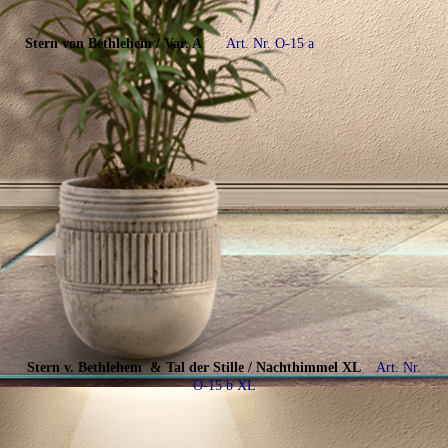
Stern von Bethlehem / Var. A
Art. Nr. O-15 a
Stern v. Bethlehem & Tal der Stille / Nachthimmel
XL
Art. Nr.
O-15 b XL