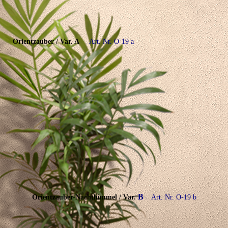
Orientzauber
/ Var. A
Art. Nr. O-19 a
B
Orientzauber-Nachthimmel
/ Var.
Art. Nr. O-19 b