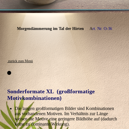
Morgendämmerung im Tal der Hirten
A
rt. Nr. O-36
zurück zum Menü
Sonderformate XL
(großformatige
Motivkombinationen)
Die langen großformatigen Bilder sind Kombinationen
aus vorhandenen Motiven. Im Verhältnis zur Länge
weisen die Motive eine geringere Bildhöhe auf (dadurch
keine zu dominante Wirkung).