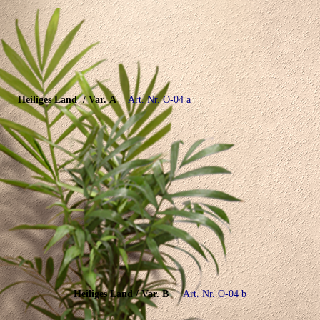
Heiliges Land
/ Var.
A
A
rt. Nr. O-04 a
Heiliges Land / Var. B
Art. Nr. O-04 b