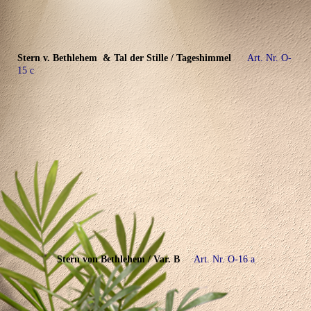
Stern v. Bethlehem & Tal der Stille / Tageshimmel
Art. Nr. O-
15 c
Stern von Bethlehem / Var. B
Art. Nr. O-16 a