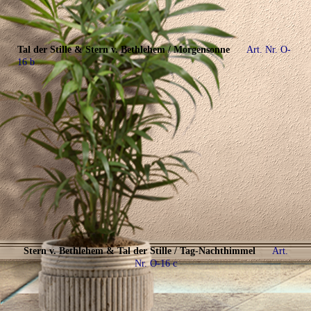
Tal der Stille & Stern v. Bethlehem / Morgensonne
Art. Nr. O-
16 b
Stern v. Bethlehem & Tal der Stille / Tag-Nachthimmel
Art.
Nr. O-16 c